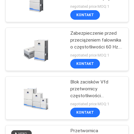
znamionowego,
POLITYKA
negotiated price MOQ:1
zabezpieczenie przed
KONTAKT
PRYWATNOŚCI
przeciążeniem IP20
23
Przetwornica
Zabezpieczenie przed
przeciążeniem falownika
zmiennej
o częstotliwości 60 Hz.
Falownik CV900A PMSM
częstotliwości
negotiated price MOQ:1
KONTAKT
Blok zacisków Vfd
18
przetwornicy
Falownik pompy
częstotliwości
wektorowej o niskim
negotiated price MOQ:1
solarnej
momencie obrotowym.
KONTAKT
Łatwe i proste
debugowanie
Przetwornica