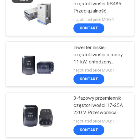
częstotliwości RS485
Przeciążalność
31
sterownika silnika PMSM
negotiated price MOQ:1
Zasilacz ogrzewania
KONTAKT
indukcyjnego
Inwerter niskiej
częstotliwości o mocy
11 kW, chłodzony
powietrzem, plecakowy
negotiated price MOQ:1
falownik z pompą solarną
KONTAKT
29
Spawanie z
3-fazowy przemiennik
częstotliwości 17-25A
podgrzewaniem
220 V Przetwornica
indukcyjnym
częstotliwości Certyfikat
negotiated price MOQ:1
CE
KONTAKT