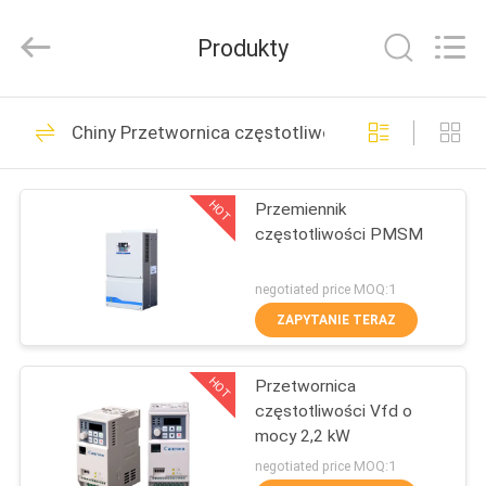
Canroon
Electrical
Appliances
Produkty
Co.,
Ltd..
All
Rights
Reserved.
DOM
50
Chiny Przetwornica częstotliwości
Przetwornica
PRODUKTY
częstotliwości
HOT
Przemiennik
częstotliwości PMSM
O
NAS
negotiated price MOQ:1
ZAPYTANIE TERAZ
31
WYCIECZKA
Wektorowy
HOT
Przetwornica
PO
częstotliwości Vfd o
FABRYCE
przemiennik
mocy 2,2 kW
negotiated price MOQ:1
częstotliwości