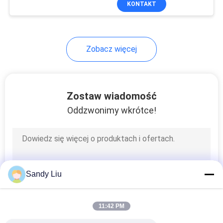
KONTAKT
22
technologia PID
Usuwanie powłoki
indukcyjnej
Zobacz więcej
Zostaw wiadomość
Oddzwonimy wkrótce!
6
Hybrydowy falownik
solarny
Sandy Liu
11:42 PM