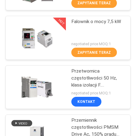
KONTROLA
ZAPYTANIE TERAZ
JAKOŚCI
HOT
Falownik o mocy 7,5 kW
37
SKONTAKTUJ
Przemiennik
SIĘ
negotiated price MOQ:1
częstotliwości VFD
Z
ZAPYTANIE TERAZ
NAMI
Przetwornica
częstotliwości 50 Hz,
POPROSIĆ
klasa izolacji F.
35
Przetwornica
O
negotiated price MOQ:1
częstotliwości o
Napęd o zmiennej
KONTAKT
WYCENĘ
zmiennej częstotliwości
częstotliwości VFD
Przemiennik
SITEMAP
częstotliwości PMSM
Drive Ac, 150% prądu