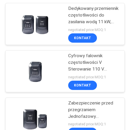
Dedykowany przemiennik
29
częstotliwości do
Maszyna do
zasilania wodą 11 kW,
jednofazowy
negotiated price MOQ:1
ogrzewania
KONTAKT
indukcyjnego
Cyfrowy falownik
częstotliwości V
Sterowanie 110 V
21
Falownik pompy
negotiated price MOQ:1
Maszyna do
studniowej
KONTAKT
lutowania
Zabezpieczenie przed
indukcyjnego
przegrzaniem
Jednofazowy
przemiennik
negotiated price MOQ:1
częstotliwości 220 V,