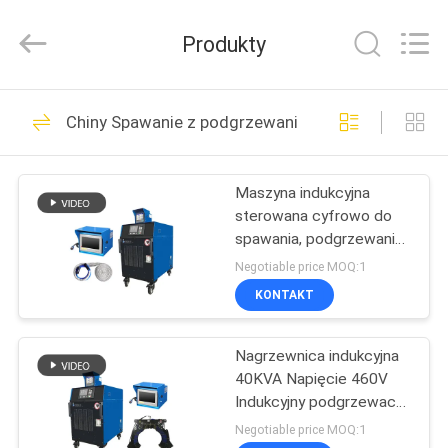
Canroon
Electrical
Appliances
Produkty
Co.,
Ltd..
All
Rights
Reserved.
DOM
50
Chiny Spawanie z podgrzewaniem indukcyjnym
Przetwornica
PRODUKTY
częstotliwości
Maszyna indukcyjna
sterowana cyfrowo do
O
spawania, podgrzewania,
NAS
PWHT i łagodzenia
Negotiable price MOQ:1
naprężeń
KONTAKT
31
WYCIECZKA
Wektorowy
Nagrzewnica indukcyjna
PO
40KVA Napięcie 460V
FABRYCE
przemiennik
Indukcyjny podgrzewacz
rurowy
Negotiable price MOQ:1
częstotliwości