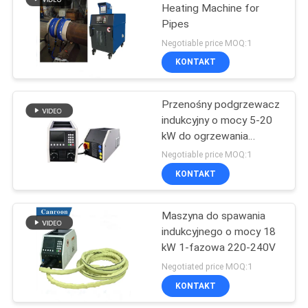
Heating Machine for
Pipes
31
Negotiable price MOQ:1
Zasilacz ogrzewania
KONTAKT
indukcyjnego
Przenośny podgrzewacz
indukcyjny o mocy 5-20
kW do ogrzewania
pokrycia rur
Negotiable price MOQ:1
KONTAKT
29
Spawanie z
Maszyna do spawania
indukcyjnego o mocy 18
podgrzewaniem
kW 1-fazowa 220-240V
indukcyjnym
Negotiated price MOQ:1
KONTAKT