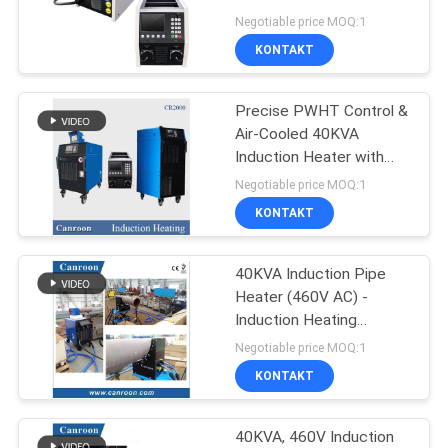
Diagnosis and Easy
POLITYKA
Negotiable price MOQ:1
Maintenance
KONTAKT
PRYWATNOŚCI
23
Przetwornica
Precise PWHT Control &
Air-Cooled 40KVA
zmiennej
Induction Heater with
Data Recording
częstotliwości
Negotiable price MOQ:1
KONTAKT
40KVA Induction Pipe
18
Heater (460V AC) -
Falownik pompy
Induction Heating
Machine for Pipes
Negotiable price MOQ:1
solarnej
KONTAKT
40KVA, 460V Induction