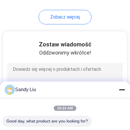
29
Zobacz więcej
Maszyna do
ogrzewania
indukcyjnego
Zostaw wiadomość
Oddzwonimy wkrótce!
21
Maszyna do
Sandy Liu
lutowania
indukcyjnego
10:24 AM
Good day, what product are you looking for?