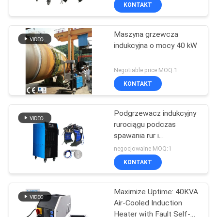
KONTROLA
KONTAKT
JAKOŚCI
Maszyna grzewcza
37
indukcyjna o mocy 40 kW
SKONTAKTUJ
Przemiennik
SIĘ
Negotiable price MOQ:1
częstotliwości VFD
Z
KONTAKT
NAMI
Podgrzewacz indukcyjny
rurociągu podczas
POPROSIĆ
spawania rur i
35
przedgrzewania powłok
O
negocjowalne MOQ:1
Napęd o zmiennej
KONTAKT
WYCENĘ
częstotliwości VFD
Maximize Uptime: 40KVA
SITEMAP
Air-Cooled Induction
Heater with Fault Self-